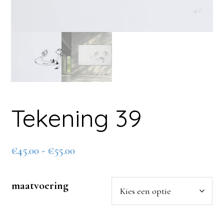
Tekening 39
Prijsklasse:
€
45.00
-
€
55.00
€45.00
tot
maatvoering
€55.00