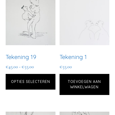
Tekening 19
Tekening 1
Prijsklasse:
€
45.00
-
€
55.00
€
55.00
Dit
€45.00
tot
OPTIES SELECTEREN
product
TOEVOEGEN AAN
WINKELWAGEN
€55.00
heeft
meerdere
variaties.