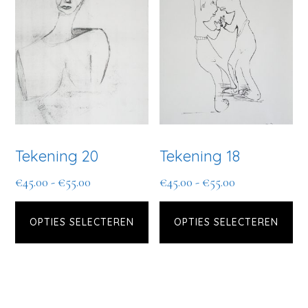
Deze
optie
kan
gekozen
worden
op
de
Tekening 20
Tekening 18
productpagina
Prijsklasse:
Prijsklasse:
€
45.00
-
€
55.00
€
45.00
-
€
55.00
Dit
Di
€45.00
€45.00
tot
tot
OPTIES SELECTEREN
product
OPTIES SELECTEREN
pr
€55.00
€55.00
heeft
he
meerdere
me
variaties.
var