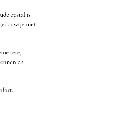
ude opstal is
gebouwtje met
ine tere,
 hennen en
fort.