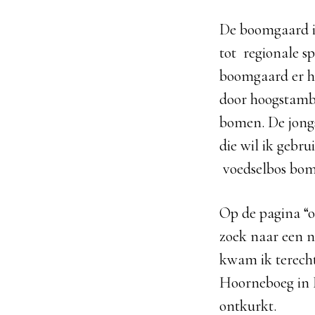
De boomgaard is
tot regionale s
boomgaard er h
door hoogstambo
bomen. De jongs
die wil ik gebr
voedselbos bom
Op de pagina “o
zoek naar een 
kwam ik terecht
Hoorneboeg in H
ontkurkt.