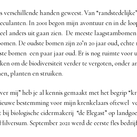
 verschillende handen geweest. Van “randstedelijk
peculanten. In 2001 begon mijn avontuur en in de loop
eel anders uit gaan zien. De meeste laagstambomen
men. De oudste bomen zijn zo’n 20 jaar oud, echte 
te bomen een paar jaar oud. Er is nog ruimte voor u
uiken om de biodiversiteit verder te vergoten, onder 
en, planten en struiken.
ver mij” heb je al kennis gemaakt met het begrip “k
nieuwe bestemming voor mijn krenkelaars oftewel ve
 bij biologische cidermakerij “de Elegast” op landgo
ilversum. September 2021 werd de eerste fles bedrijf