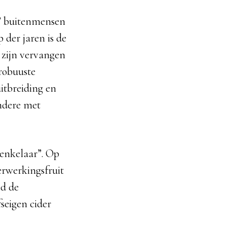
e” buitenmensen
 der jaren is de
 zijn vervangen
robuuste
itbreiding en
andere met
renkelaar”. Op
rwerkingsfruit
ed de
seigen cider