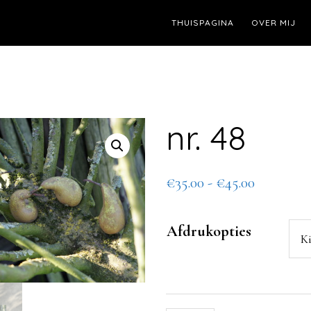
THUISPAGINA
OVER MIJ
nr. 48
Prijsklass
€
35.00
-
€
45.00
€35.00
tot
Afdrukopties
€45.00