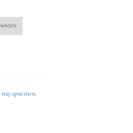
LWAGEN
t mij opnemen
.