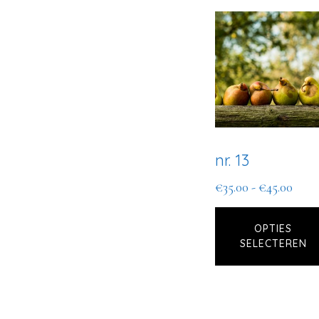
nr. 13
Prijs
€
35.00
-
€
45.00
€35.
tot
OPTIES
SELECTEREN
€45.