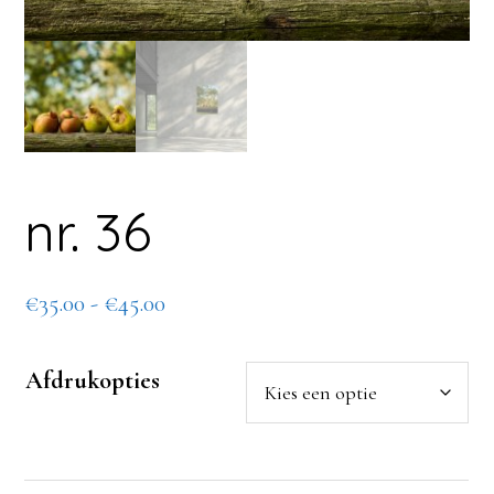
nr. 36
Prijsklasse:
€
35.00
-
€
45.00
€35.00
tot
Afdrukopties
€45.00