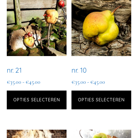
nr. 21
nr. 10
Prijsklasse:
Prijsklasse:
€
35.00
-
€
45.00
€
35.00
-
€
45.00
Dit
Di
€35.00
€35.00
tot
tot
OPTIES SELECTEREN
product
OPTIES SELECTEREN
pr
€45.00
€45.00
heeft
he
meerdere
me
variaties.
var