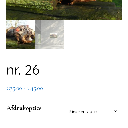
nr. 26
Prijsklasse:
€
35.00
-
€
45.00
€35.00
tot
Afdrukopties
€45.00