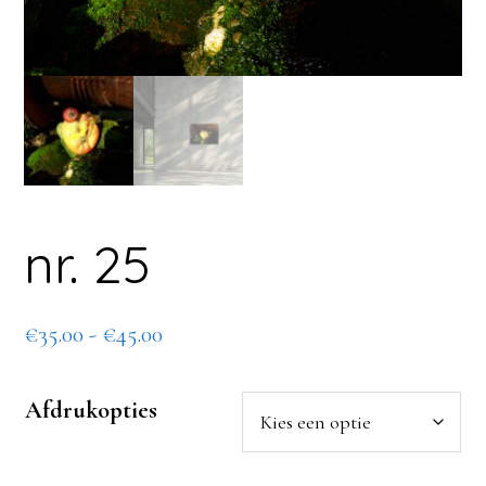
nr. 25
Prijsklasse:
€
35.00
-
€
45.00
€35.00
tot
Afdrukopties
€45.00