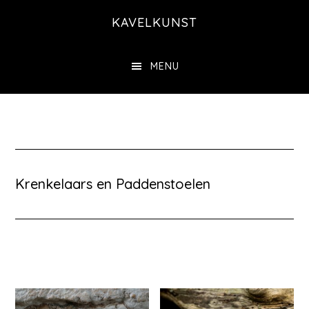
Door
KAVELKUNST
naar
de
MENU
hoofd
inhoud
Krenkelaars en Paddenstoelen